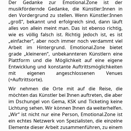
uns
Der Gedanke zur Emotional.Zone ist der
an!
musikfördernde Gedanke, die Künstler:Innen in
den Vordergrund zu stellen. Wenn Künstler:Innen
On
„groß“, bekannt und erfolgreich sind, dann läuft
Tour
alles von allein meint man. Das ist ebenso richtig,
Partner
wie es völlig falsch ist. Richtig jedoch ist, es ist
„einfacher“, aber noch immer noch verdammt viel
Warenkorb
Arbeit im Hintergrund. Emotional.Zone bietet
grade „kleineren“, unbekannteren Künstlern eine
RoofTop
Plattform und die Möglichkeit auf eine eigene
Venues/Termine
Entwicklung und konstante Auftrittsmöglichkeiten
mit eigenen angeschlossenen Venues
(=Auftrittsorte).
Wir nehmen die Orte mit auf die Reise, die
möchten das Künstler bei Ihnen auftreten, die aber
im Dschungel von Gema, KSK und Ticketing keine
Lichtung sehen. Wir können Ihnen da weiterhelfen.
„Wir“ ist nicht nur eine Person, Emotional.Zone ist
ein echtes Netzwerk von Spezialisten, die einzelne
Elemente dieser Arbeit zusammenführen, zu einem