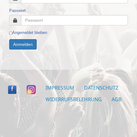
uns
an!
Passwort
On
Tour
Angemeldet bleiben
Partner
Anmelden
Warenkorb
RoofTop
Venues/Termine
IMPRESSUM
DATENSCHUTZ
WIDERRUFSBELEHRUNG
AGB