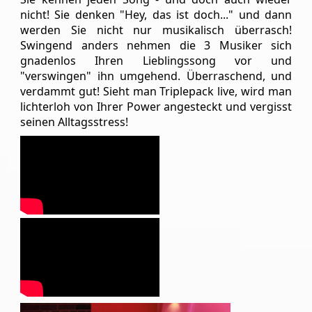
uns
an!
nicht! Sie denken "Hey, das ist doch..." und dann
werden Sie nicht nur musikalisch überrasch!
On
Swingend anders nehmen die 3 Musiker sich
Tour
gnadenlos Ihren Lieblingssong vor und
"verswingen" ihn umgehend. Überraschend, und
Partner
verdammt gut! Sieht man Triplepack live, wird man
Warenkorb
lichterloh von Ihrer Power angesteckt und vergisst
seinen Alltagsstress!
RoofTop
Venues/Termine