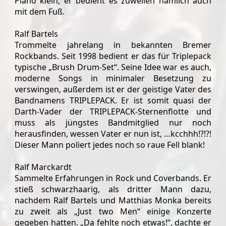
Piano klein, er bedient es zuweilen nämlich auch
mit dem Fuß.
Ralf Bartels
Trommelte jahrelang in bekannten Bremer
Rockbands. Seit 1998 bedient er das für Triplepack
typische „Brush Drum-Set“. Seine Idee war es auch,
moderne Songs in minimaler Besetzung zu
verswingen, außerdem ist er der geistige Vater des
Bandnamens TRIPLEPACK. Er ist somit quasi der
Darth-Vader der TRIPLEPACK-Sternenflotte und
muss als jüngstes Bandmitglied nur noch
herausfinden, wessen Vater er nun ist, …kcchhh!?!?!
Dieser Mann poliert jedes noch so raue Fell blank!
Ralf Marckardt
Sammelte Erfahrungen in Rock und Coverbands. Er
stieß schwarzhaarig, als dritter Mann dazu,
nachdem Ralf Bartels und Matthias Monka bereits
zu zweit als „Just two Men“ einige Konzerte
gegeben hatten. „Da fehlte noch etwas!“, dachte er