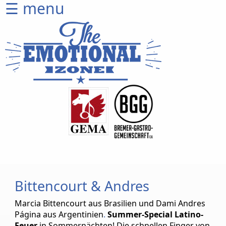
☰ menu
Home
CD
Shop
Ticketshop
Venues
Artists
Equipment
Wer
wir
sind
Bittencourt & Andres
Produktion
Marcia Bittencourt
aus Brasilien und
Dami Andres
Página
aus Argentinien
.
Summer-Special Latino-
Sprich
Feuer
in Sommernächten! Die schnellen Finger von