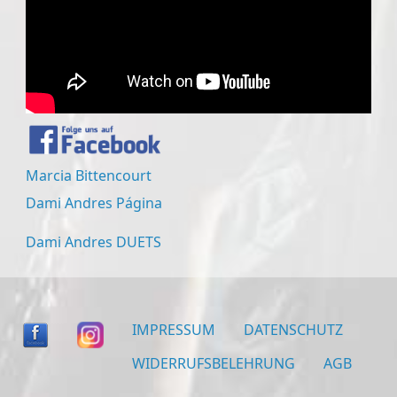
Marcia Bittencourt
Dami Andres Página
Dami Andres DUETS
IMPRESSUM
DATENSCHUTZ
WIDERRUFSBELEHRUNG
AGB