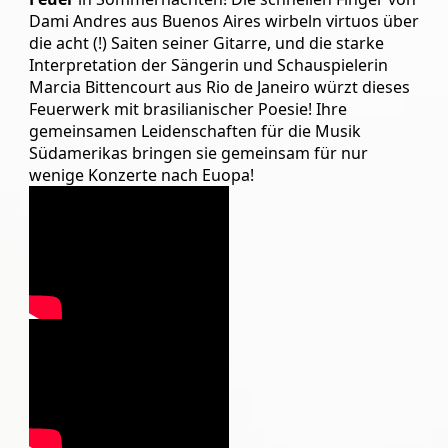
uns
an!
Dami Andres aus Buenos Aires wirbeln virtuos über
die acht (!) Saiten seiner Gitarre, und die starke
On
Interpretation der Sängerin und Schauspielerin
Tour
Marcia Bittencourt aus Rio de Janeiro würzt dieses
Feuerwerk mit brasilianischer Poesie! Ihre
Partner
gemeinsamen Leidenschaften für die Musik
Warenkorb
Südamerikas bringen sie gemeinsam
für nur
wenige Konzerte nach Euopa!
RoofTop
Venues/Termine